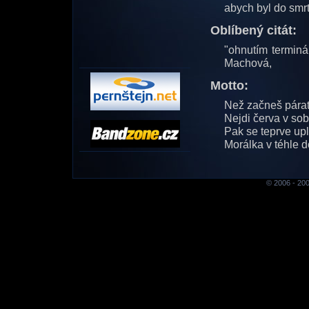
abych byl do smrt
Oblíbený citát:
"ohnutím termin
Machová,
Motto:
Než začneš párat
Nejdi červa v so
Pak se teprve upl
Morálka v téhle 
© 2006 - 200