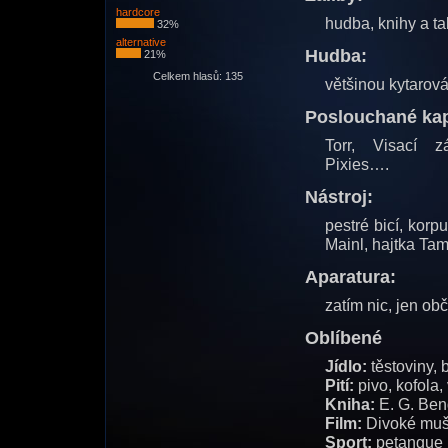
hardcore
hudba, knihy a t
32%
alternative
Hudba:
21%
Celkem hlasů: 135
většinou kytarov
Poslouchané kap
Torr, Visací z
Pixies….
Nástroj:
pestré bicí, kor
Mainl, hajtka Tam
Aparatura:
zatím nic, jen o
Oblíbené
Jídlo:
těstoviny, 
Pití:
pivo, kofola,
Kniha:
E. G. Ben
Film:
Divoké mušl
Sport:
petangue