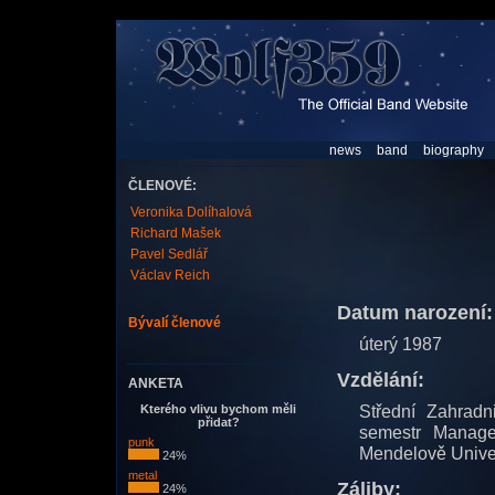
news
band
biography
ČLENOVÉ:
Veronika Dolíhalová
Richard Mašek
Pavel Sedlář
Václav Reich
Datum narození:
Bývalí členové
úterý 1987
Vzdělání:
ANKETA
Střední Zahradn
Kterého vlivu bychom měli
přidat?
semestr Manage
punk
Mendelově Unive
24%
metal
Záliby:
24%