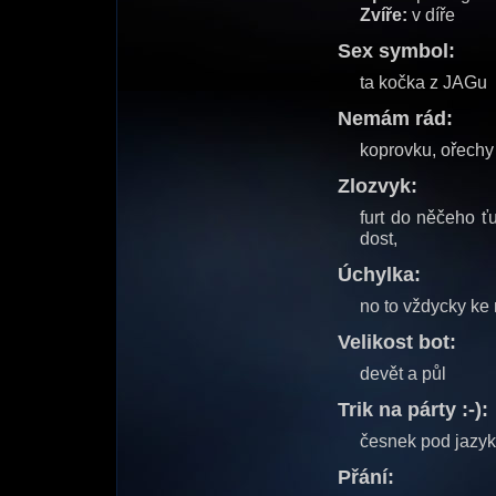
Zvíře:
v díře
Sex symbol:
ta kočka z JAGu
Nemám rád:
koprovku, ořech
Zlozvyk:
furt do něčeho ť
dost,
Úchylka:
no to vždycky k
Velikost bot:
devět a půl
Trik na párty :-):
česnek pod jazyk 
Přání: