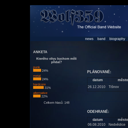
news
band
biography
ANKETA
Kterého vlivu bychom měli
přidat?
punk
24%
PLÁNOVANÉ:
metal
24%
datum
město
hardcore
26.12.2010
Tišnov
31%
alternative
22%
Celkem hlasů: 148
ODEHRANÉ:
datum
město
06.08.2010
Nedvědice